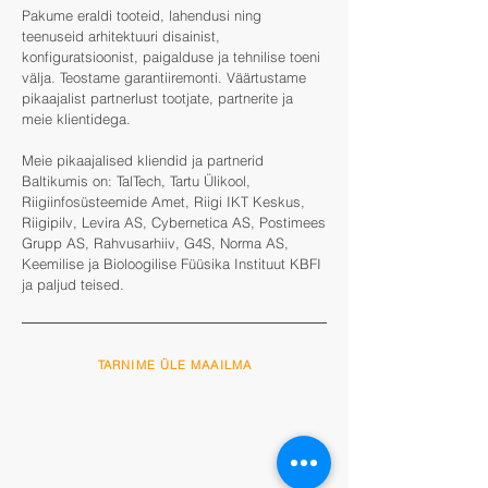
Pakume eraldi tooteid, lahendusi ning
teenuseid arhitektuuri disainist,
konfiguratsioonist, paigalduse ja tehnilise toeni
välja. Teostame garantiiremonti. Väärtustame
pikaajalist partnerlust tootjate, partnerite ja
meie klientidega.
Meie pikaajalised kliendid ja partnerid
Baltikumis on: TalTech, Tartu Ülikool,
Riigiinfosüsteemide Amet, Riigi IKT Keskus,
Riigipilv, Levira AS, Cybernetica AS, Postimees
Grupp AS, Rahvusarhiiv, G4S, Norma AS,
Keemilise ja Bioloogilise Füüsika Instituut KBFI
ja paljud teised.
TARNIME ÜLE MAAILMA