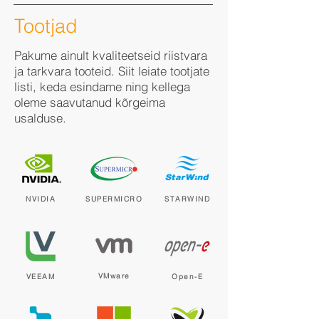
Tootjad
Pakume ainult kvaliteetseid riistvara
ja tarkvara tooteid. Siit leiate tootjate
listi, keda esindame ning kellega
oleme saavutanud kõrgeima
usalduse.
NVIDIA
SUPERMICRO
STARWIND
VMware
VEEAM
Open-E