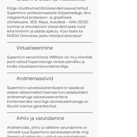
Kõige nõudlikumad tööülesanded saavad tehtud
Supermicro professionaalsete tööjaamadega, tänu
integreeritud protsessori- ja graafilisele
võimekusele. 3DS, Maya, Autodesk – kõiki 2D/3D
loomise ja simulatsiooni ülesandeid saab nüüd
teha kiiremini ja säästa ajakulu. Küsi lisaks ka
NVIDIA Omniverse jaoks mõeldud lahendusi!
Virtualiseerimine
Supemicro serverid koos VMWare või muu klientide
poolt valitud hüperviisoriga võrdub paindliku ja
kindla virtualiseerimisvundamendiga.
Andmemassiivid
Supermicro salvestuslahendused on saadaval
alatest väikseimatest masinast kuni petabaitideni
andmemahuga salvestusserveritena.
Kombineerides neid õige salvestustarkvaraga on
täiuslik tulemus garanteeritud.
Arhiiv ja varundamine
Andmehoidla, arhiiv ja välkkiire varundamine on
võimalik luua Supermicro salvestusserverite ning
Veeami või mõne muu valitud varundustarkvara