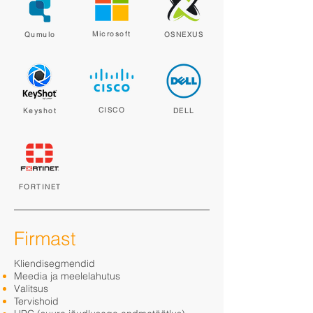
Microsoft
Qumulo
OSNEXUS
CISCO
Keyshot
DELL
FORTINET
Firmast
Kliendisegmendid
Meedia ja meelelahutus
Valitsus
Tervishoid