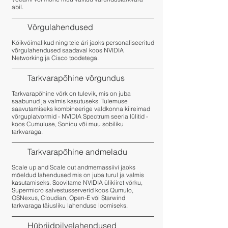
abil.
Võrgulahendused
Kõikvõimalikud ning teie äri jaoks personaliseeritud
võrgulahendused saadaval koos NVIDIA
Networking ja Cisco toodetega.
Tarkvarapõhine võrgundus
Tarkvarapõhine võrk on tulevik, mis on juba
saabunud ja valmis kasutuseks. Tulemuse
saavutamiseks kombineerige valdkonna kiireimad
võrguplatvormid - NVIDIA Spectrum seeria lülitid -
koos Cumuluse, Sonicu või muu sobiliku
tarkvaraga.
Tarkvarapõhine andmeladu
Scale up and Scale out andmemassiivi jaoks
mõeldud lahendused mis on juba turul ja valmis
kasutamiseks. Soovitame NVIDIA ülikiiret võrku,
Supermicro salvestusserverid koos Qumulo,
OSNexus, Cloudian, Open-E või Starwind
tarkvaraga täiusliku lahenduse loomiseks.
Hübriidpilvelahendused