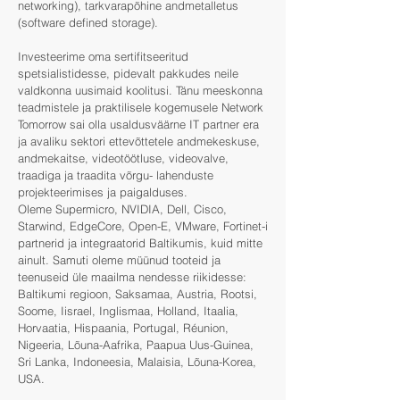
networking), tarkvarapõhine andmetalletus
(software defined storage).
Investeerime oma sertifitseeritud
spetsialistidesse, pidevalt pakkudes neile
valdkonna uusimaid koolitusi. Tänu meeskonna
teadmistele ja praktilisele kogemusele Network
Tomorrow sai olla usaldusväärne IT partner era
ja avaliku sektori ettevõttetele andmekeskuse,
andmekaitse, videotöötluse, videovalve,
traadiga ja traadita võrgu- lahenduste
projekteerimises ja paigalduses.
Oleme Supermicro, NVIDIA, Dell, Cisco,
Starwind, EdgeCore, Open-E, VMware, Fortinet-i
partnerid ja integraatorid Baltikumis, kuid mitte
ainult. Samuti oleme müünud tooteid ja
teenuseid üle maailma nendesse riikidesse:
Baltikumi regioon, Saksamaa, Austria, Rootsi,
Soome, Iisrael, Inglismaa, Holland, Itaalia,
Horvaatia, Hispaania, Portugal, Réunion,
Nigeeria, Lõuna-Aafrika, Paapua Uus-Guinea,
Sri Lanka, Indoneesia, Malaisia, Lõuna-Korea,
USA.