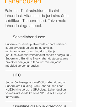
Lahendused
Pakume IT infrastruktuuri disaini
lahendust. Aitame leida just sinu ärile
sobilikud IT lahendused. Tutvu meie
lahendustega allpool.
Serverilahendused
Supermicro serveriplatvormide eripära seisneb
suure arvutusjõudluse paigutamises
minimaalsesse ruumi. Jagatud toite- ja
jahutussüsteemid võimaldavat säästa energia kulu.
Supermicro Building Block lahendustega saame
projekteerida ja juurutada just teie äri jaoks
mõeldud serverilahendust.
HPC
Suure jõudlusega andmetöötluslahendused on
Supermicro Building Block lahendused koos
NVIDIA kiire võrgu ja GPU-dega. Lahendusi on
võimalikud saada ka koos NVIDIA AI Enterprise
tarkvaraga.
Graafiline disain ja videotöötlus