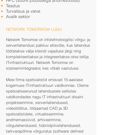
HPC (suure jõudlusega andmetöötlus)
Teadus
Turvalisus ja valve
Avalik sektor
NETWORK TOMORROW LUGU
Network Tomorrow on infotehnoloogilisi võrgu- ja
serverilahendusi pakkuv ettevõte, kus lahendus
töötatakse välja kliendi vajaduse järgi ning
komplekteeritakse ja integreeritakse otse tellija
IT-infrastruktuuri. Network Tomorrow on
süsteemiintegraator, kes võtab vastutuse.
Meie firma spetsialistid omavad 15-aastase
kogemuse IT-infrastruktuuri valdkonnas. Oleme
spetsialiseerunud lahendustele sellistes
valdkondades nagu IT infrastruktuuri disaini
projekteerimine, serverilahendused,
videotöötlus, tööjaamad CAD ja 3D
spetsialistidele, virtualiseerimine,
andmemassiivid, arhiveerimine,
võrgulahendused, hübriidpilvelahendused,
tarkvarapõhine võrgundus (software defined