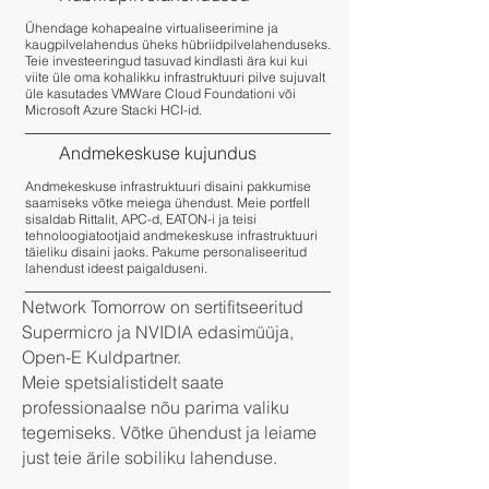
Ühendage kohapealne virtualiseerimine ja
kaugpilvelahendus üheks hübriidpilvelahenduseks.
Teie investeeringud tasuvad kindlasti ära kui kui
viite üle oma kohalikku infrastruktuuri pilve sujuvalt
üle kasutades VMWare Cloud Foundationi või
Microsoft Azure Stacki HCI-id.
Andmekeskuse kujundus
Andmekeskuse infrastruktuuri disaini pakkumise
saamiseks võtke meiega ühendust. Meie portfell
sisaldab Rittalit, APC-d, EATON-i ja teisi
tehnoloogiatootjaid andmekeskuse infrastruktuuri
täieliku disaini jaoks. Pakume personaliseeritud
lahendust ideest paigalduseni.
Network Tomorrow on sertifitseeritud
Supermicro ja NVIDIA edasimüüja,
Open-E Kuldpartner.
Meie spetsialistidelt saate
professionaalse nõu parima valiku
tegemiseks. Võtke ühendust ja leiame
just teie ärile sobiliku lahenduse.