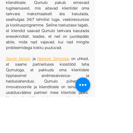
klienditoele. Qumulo pakub erinevaid
tugiteenuseid, mis aitavad klientidel oma
tarkvara maksimaalselt ära kasutada,
sealhulgas 24/7 tehnilist tuge, veebiressursse
ja koolitusprogramme. Selline toetustase tagab,
et kliendid saavad Qumulo tarkvara kasutada
enesekindlalt, teades, et neil on juurdepääs
abile, mida nad vajavad, kui nad mingite
probleemidega kokku puutuvad.
Server Simply
ja
Network Tomorrow
on uhked,
et saame partnerluses koostööd teha
Qumuloga, et pakkuda oma klientidele
tipptasemel andmesalvestus- ja
halduslahendusi. Qumulo pühendumus
innovatsioonile ja klienditoele on teinud neist
usaldusväärse partneri meie klientide jaoks.
Nende mitmekülgne tarkvara on aidanud meie
klientidel tõhusamalt oma andmeid hallata ja
analüüsida, muutes selle väärtuslikuks varaks
igas suuruses ettevõtetele.