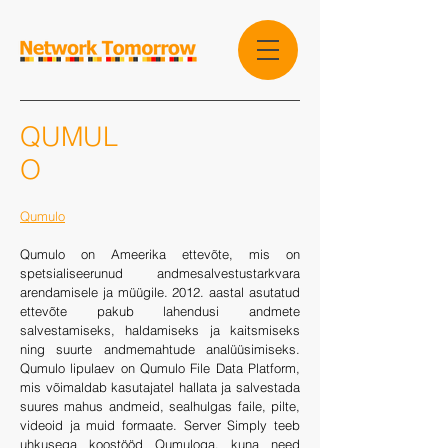
QUMUL
O
Qumulo
Qumulo on Ameerika ettevõte, mis on
spetsialiseerunud andmesalvestustarkvara
arendamisele ja müügile. 2012. aastal asutatud
ettevõte pakub lahendusi andmete
salvestamiseks, haldamiseks ja kaitsmiseks
ning suurte andmemahtude analüüsimiseks.
Qumulo lipulaev on Qumulo File Data Platform,
mis võimaldab kasutajatel hallata ja salvestada
suures mahus andmeid, sealhulgas faile, pilte,
videoid ja muid formaate. Server Simply teeb
uhkusega koostööd Qumuloga, kuna need