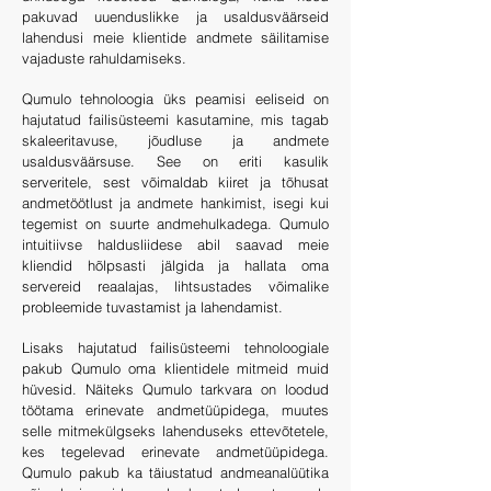
pakuvad uuenduslikke ja usaldusväärseid
lahendusi meie klientide andmete säilitamise
vajaduste rahuldamiseks.
Qumulo tehnoloogia üks peamisi eeliseid on
hajutatud failisüsteemi kasutamine, mis tagab
skaleeritavuse, jõudluse ja andmete
usaldusväärsuse. See on eriti kasulik
serveritele, sest võimaldab kiiret ja tõhusat
andmetöötlust ja andmete hankimist, isegi kui
tegemist on suurte andmehulkadega. Qumulo
intuitiivse haldusliidese abil saavad meie
kliendid hõlpsasti jälgida ja hallata oma
servereid reaalajas, lihtsustades võimalike
probleemide tuvastamist ja lahendamist.
Lisaks hajutatud failisüsteemi tehnoloogiale
pakub Qumulo oma klientidele mitmeid muid
hüvesid. Näiteks Qumulo tarkvara on loodud
töötama erinevate andmetüüpidega, muutes
selle mitmekülgseks lahenduseks ettevõtetele,
kes tegelevad erinevate andmetüüpidega.
Qumulo pakub ka täiustatud andmeanalüütika