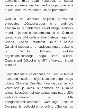
võimalusi, mida saab kasutada, et saada
teavet andmete kasutamise kohta ja tuvastada
suundumusi või valdkondi, mida parandada.
Qumulo on aidanud paljusid ettevõtteid
erinevates tööstusharudes oma andmete
säilitamise ja haldamise vajadustega. Näiteks
meedia- ja meelelahutustööstuses on Qumulo
teinud koostööd selliste ettevõtetega nagu Fox
Sports, Sinclair Broadcast Group ja Studio
Canal. Bioteaduste ja teadusuuringute sektoris
on Qumulo töötanud selliste
organisatsioonidega nagu Utah' ülikool,
Queenslandi ülikool ning MIT ja Harvardi Broad
Institute.
Finantsteenuste valdkonnas on Qumulo teinud
koostööd selliste organisatsioonidega nagu
Liberty Global ja Quantlab Financial, samas kui
valitsuses ja avalikus sektoris on Qumulo
teinud koostööd selliste asutustega nagu USA
kaitseministeerium ja USA
energeetikaministeerium. Qumuloga koostöö
üks peamisi eeliseid on ettevõtte pühendumus