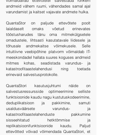
võimaldavad ettevõtetel salvestada rohkem
andmeid vähem ruumi, vähendades samal ajal
varundamist ja kaitset vajavate andmete hulka.
QuantaStor on paljude ettevõtete poolt
laialdaselt omaks võetud erinevates
tööstusharudes tänu oma mitmekülgsetele
omadustele, lihtsasti kasutatavale liidesele ja
tõhusale andmekaitse võimekusele. Selle
intuitiivne veebipõhine platvorm võimaldab IT-
meeskondadel hallata suures koguses andmeid
mitmes kohas, seadistada varundus- ja
katastroofitaastelahendusi ning toetada
erinevaid salvestusprotokolle.
QuantaStori kasutusjuhtumi näide on
salvestusressursside optimeerimine selliste
funktsioonide kaudu nagu kustutuskodeerimine,
deduplikatsioon ja pakkimine, samuti
usaldusväärsete varundus- ja
katastroofitaastelahenduste pakkumine
sisseehitatud hetktõmmise ja
replikatsioonifunktsioonide kaudu. Paljud
ettevõtted võivad võimendada QuantaStori, et