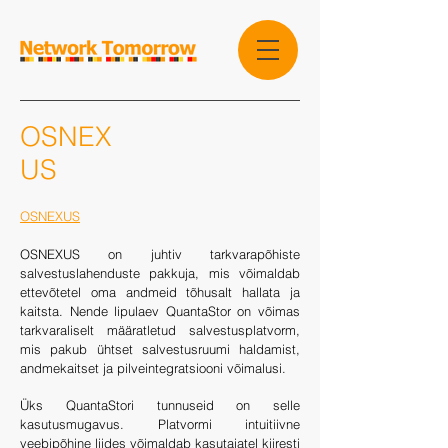
OSNEX
US
OSNEXUS
OSNEXUS on juhtiv tarkvarapõhiste
salvestuslahenduste pakkuja, mis võimaldab
ettevõtetel oma andmeid tõhusalt hallata ja
kaitsta. Nende lipulaev QuantaStor on võimas
tarkvaraliselt määratletud salvestusplatvorm,
mis pakub ühtset salvestusruumi haldamist,
andmekaitset ja pilveintegratsiooni võimalusi.
Üks QuantaStori tunnuseid on selle
kasutusmugavus. Platvormi intuitiivne
veebipõhine liides võimaldab kasutajatel kiiresti