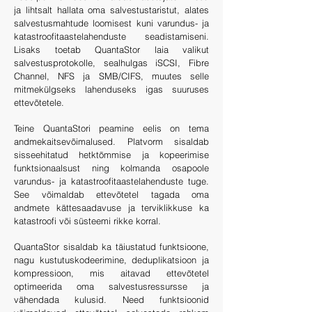
ja lihtsalt hallata oma salvestustaristut, alates
salvestusmahtude loomisest kuni varundus- ja
katastroofitaastelahenduste seadistamiseni.
Lisaks toetab QuantaStor laia valikut
salvestusprotokolle, sealhulgas iSCSI, Fibre
Channel, NFS ja SMB/CIFS, muutes selle
mitmekülgseks lahenduseks igas suuruses
ettevõtetele.
Teine QuantaStori peamine eelis on tema
andmekaitsevõimalused. Platvorm sisaldab
sisseehitatud hetktõmmise ja kopeerimise
funktsionaalsust ning kolmanda osapoole
varundus- ja katastroofitaastelahenduste tuge.
See võimaldab ettevõtetel tagada oma
andmete kättesaadavuse ja terviklikkuse ka
katastroofi või süsteemi rikke korral.
QuantaStor sisaldab ka täiustatud funktsioone,
nagu kustutuskodeerimine, deduplikatsioon ja
kompressioon, mis aitavad ettevõtetel
optimeerida oma salvestusressursse ja
vähendada kulusid. Need funktsioonid