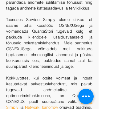
parandada andmete säilitamise tõhusust ning
tagada andmete kättesaadavus ja terviklikkus.
Teenuses Service Simply oleme uhked, et
saame teha koostööd OSNEXUSega ja
võimendada QuantaStori tugevaid külgi, et
pakkuda klientidele usaldusväärseid ja
tõhusaid hoiustamislahendusi. Meie partnerlus
OSNEXUSega võimaldab meil pakkuda
tipptasemel tehnoloogilisi lahendusi ja püsida
konkurentsis ees, pakkudes samal ajal ka
suurepärast klienditeenindust ja tuge.
Kokkuvõttes, kui otsite võimsat ja lihtsalt
kasutatavat salvestuslahendust, mis pakub
tugevaid andmekaitse- ja
optimeerimisfunktsioone, on QuantaStor
OSNEXUSi poolt suurepärane valik.
Server
Simply
ja
Network Tomorrow
omavad teadmisi,
mis aitavad teil QuantaStori tõhusalt rakendada
ja hallata, tagades, et teie andmed on
turvalised, kättesaadavad ja optimeeritud
vastavalt teie ärivajadustele.